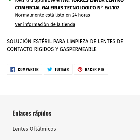
Retiro disponible en
AV. TORRES LANDA CENTRO
el
COMERCIAL GALERIAS TECNOLOGICO N° Ext.107
producto
Normalmente está listo en 24 horas
a
Ver información de la tienda
tu
carrito
SOLUCIÓN ESTÉRIL PARA LIMPIEZA DE LENTES DE
CONTACTO RIGIDOS Y GASPERMEABLE
COMPARTIR
TUITEAR
PINEAR
COMPARTIR
TUITEAR
HACER PIN
EN
EN
EN
FACEBOOK
TWITTER
PINTEREST
Enlaces rápidos
Lentes Oftálmicos