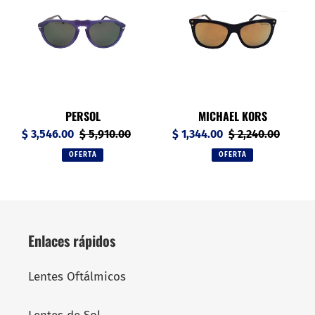
i
ó
n
:
PERSOL
MICHAEL KORS
Precio
$ 3,546.00
Precio
$ 5,910.00
Precio
$ 1,344.00
Precio
$ 2,240.00
de
habitual
de
habitual
OFERTA
OFERTA
venta
venta
Enlaces rápidos
Lentes Oftálmicos