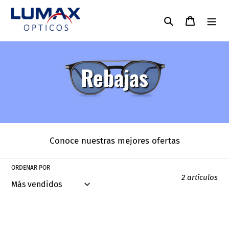
Ir
directamente
Buscar
Carrito
al
contenido
C
Rebajas
o
l
Conoce nuestras mejores ofertas
e
c
ORDENAR POR
2 artículos
c
PERSOL
MICHAEL
KORS